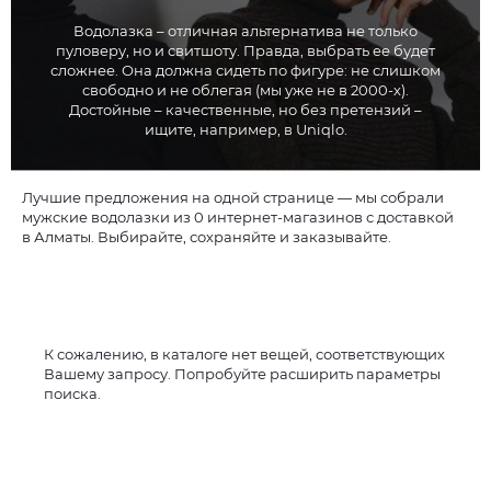
Водолазка – отличная альтернатива не только
пуловеру, но и свитшоту. Правда, выбрать ее будет
сложнее. Она должна сидеть по фигуре: не слишком
свободно и не облегая (мы уже не в 2000-х).
Достойные – качественные, но без претензий –
ищите, например, в Uniqlo.
Лучшие предложения на одной странице — мы собрали
мужские водолазки из 0 интернет-магазинов с доставкой
в Алматы. Выбирайте, сохраняйте и заказывайте.
К сожалению, в каталоге нет вещей, соответствующих
Вашему запросу. Попробуйте расширить параметры
поиска.