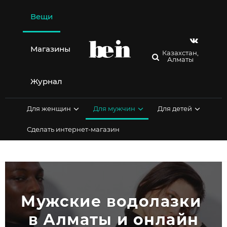
Перейти
к
Вещи
содержимому
Магазины
Казахстан,
Алматы
Журнал
Для женщин
Для мужчин
Для детей
Сделать интернет-магазин
Мужские водолазки 
в Алматы и онлайн