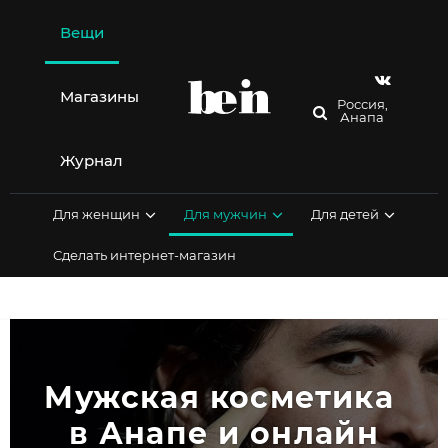
Перейти
к
Вещи
содержимому
Магазины
Россия,
Анапа
Журнал
Для женщин
Для мужчин
Для детей
Сделать интернет-магазин
Мужская косметика 
в Анапе и онлайн