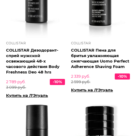
COLLISTAR
COLLISTAR
COLLISTAR Дезодорант-
COLLISTAR Пена для
спрей мужской
бритья увлажняющая
освежающий 48-х
смягчающая Uomo Perfect
часового действия Body
Adherence Shaving Foam
Freshness Deo 48 hrs
2 339 руб.
-10%
2 789 руб.
-10%
2 599 руб.
3 099 руб.
Купить на Л'Этуаль
Купить на Л'Этуаль