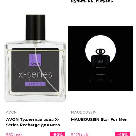
Купить на Л'Этуаль
AVON
MAUBOUSSIN
AVON Туалетная вода X-
MAUBOUSSIN Star For Men
Series Recharge для него
950 руб.
-50%
5 125 руб.
-49%