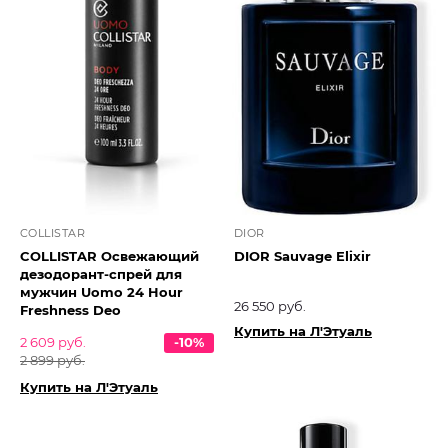
COLLISTAR
DIOR
COLLISTAR Освежающий
DIOR Sauvage Elixir
дезодорант-спрей для
мужчин Uomo 24 Hour
26 550 руб.
Freshness Deo
Купить на Л'Этуаль
2 609 руб.
-10%
2 899 руб.
Купить на Л'Этуаль