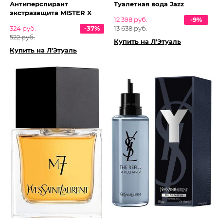
Антиперспирант
Туалетная вода Jazz
экстразащита MISTER X
12 398 руб.
-9%
324 руб.
-37%
13 638 руб.
522 руб.
Купить на Л'Этуаль
Купить на Л'Этуаль