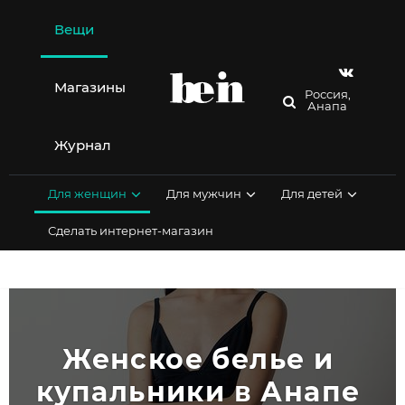
Перейти
к
Вещи
содержимому
Магазины
Россия,
Анапа
Журнал
Для женщин
Для мужчин
Для детей
Сделать интернет-магазин
Женское белье и 
купальники в Анапе 