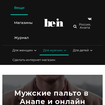
Перейти
к
Вещи
содержимому
Магазины
Россия,
Анапа
Журнал
Для женщин
Для мужчин
Для детей
Сделать интернет-магазин
Мужские пальто в 
Анапе и онлайн