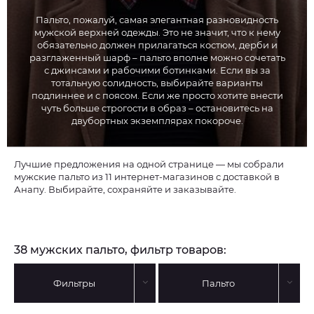
Пальто, пожалуй, самая элегантная разновидность
мужской верхней одежды. Это не значит, что к нему
обязательно должен прилагаться костюм, дерби и
разглаженный шарф – пальто вполне можно сочетать
с джинсами и рабочими ботинками. Если вы за
тотальную солидность, выбирайте варианты
подлиннее и с поясом. Если же просто хотите внести
чуть больше строгости в образ – остановитесь на
двубортных экземплярах покороче.
Лучшие предложения на одной странице — мы собрали
мужские пальто из 11 интернет-магазинов с доставкой в
Анапу. Выбирайте, сохраняйте и заказывайте.
38 мужских пальто, фильтр товаров:
Фильтры
Пальто