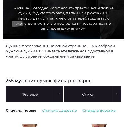
Мужчины сегодня могут носить практически любые
сумки, будь то тоут-бэги, папки или рюкзаки. В
первых двух случаях не стоит перебарщивать с
женственностью, а в последнем – постараться не
выглядеть школьником.
Лучшие предложения на одной странице — мы собрали
мужские сумки из 38 интернет-магазинов с доставкой в
Анапу. Выбирайте, сохраняйте и заказывайте.
265 мужских сумок, фильтр товаров:
Фильтры
Сумки
Сначала новые
Сначала дешёвые
Сначала дорогие