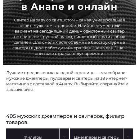
в Анапе и онлайн
Свитер наряду со свитшотом – самая универсальная
вещь в мужском гардеробе. Наиболее уместный
вариант на сегодняшний день – однотонный свитер
не слишком крупной вязки, лишенный почти любых
деталей. Для смелых есть объемные бесструктурные
свитеры в духе работ дизайнера Жан-Жана ван Эша –
они тоже отражают дух времени.
Лучшие предложения на одной странице — мы собрали
мужские джемперы, пуловеры и свитеры из 38 интернет-
магазинов с доставкой в Анапу. Выбирайте, сохраняйте и
заказывайте.
405 мужских джемперов и свитеров, фильтр
товаров:
Фильтры
Джемперы и свитеры