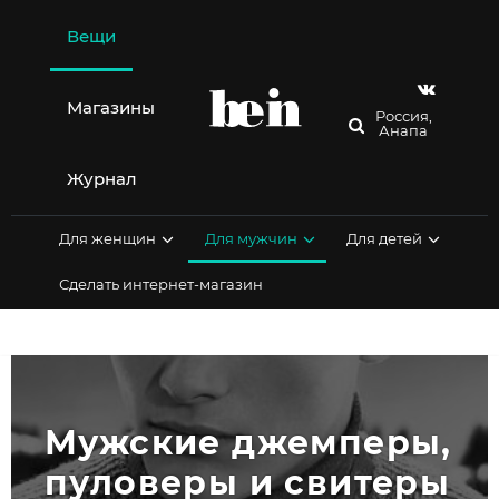
Перейти
к
Вещи
содержимому
Магазины
Россия,
Анапа
Журнал
Для женщин
Для мужчин
Для детей
Сделать интернет-магазин
Мужские джемперы, 
пуловеры и свитеры 