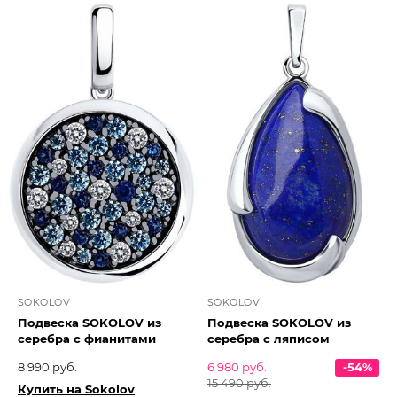
SOKOLOV
SOKOLOV
Подвеска SOKOLOV из
Подвеска SOKOLOV из
серебра с фианитами
серебра с ляписом
8 990 руб.
6 980 руб.
-54%
15 490 руб.
Купить на Sokolov