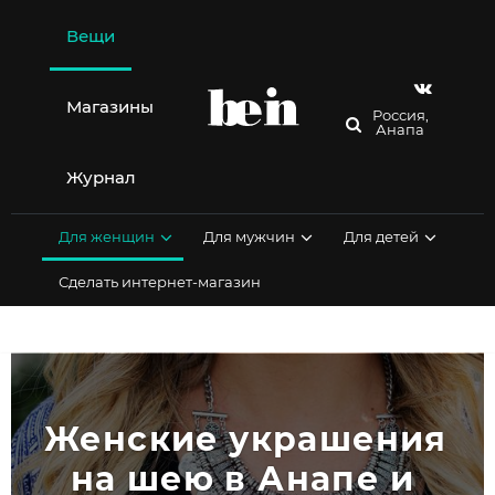
Перейти
к
Вещи
содержимому
Магазины
Россия,
Анапа
Журнал
Для женщин
Для мужчин
Для детей
Сделать интернет-магазин
Женские украшения 
на шею в Анапе и 