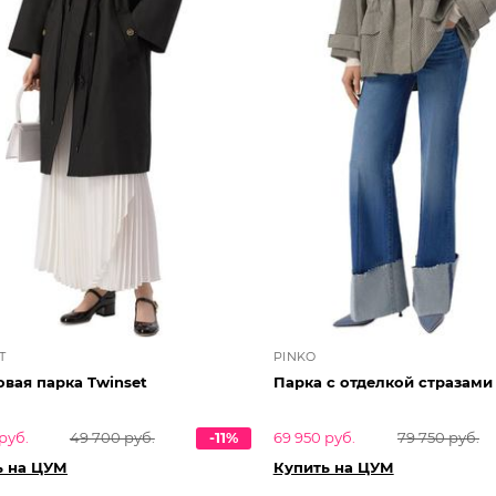
T
PINKO
вая парка Twinset
Парка с отделкой стразами
руб.
49 700 руб.
-11%
69 950 руб.
79 750 руб.
ь на ЦУМ
Купить на ЦУМ