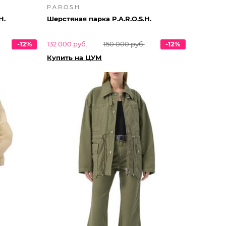
P.A.R.O.S.H.
H.
Шерстяная парка P.A.R.O.S.H.
-12%
132 000 руб.
150 000 руб.
-12%
Купить на ЦУМ