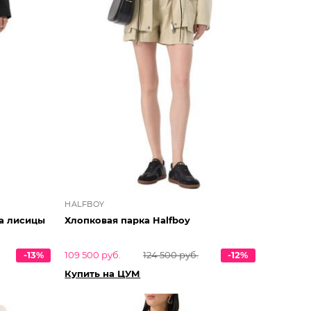
HALFBOY
а лисицы
Хлопковая парка Halfboy
-13%
109 500 руб.
124 500 руб.
-12%
Купить на ЦУМ