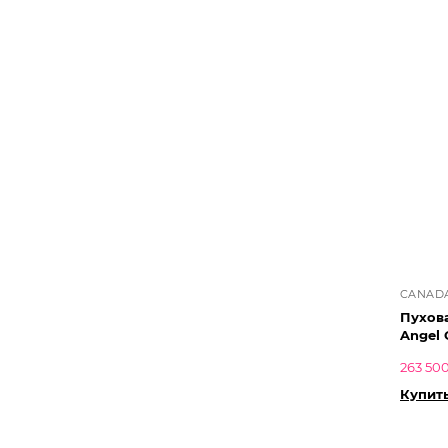
CANAD
Пухова
Angel 
263 500
Купит