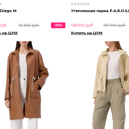
M
P.A.R.O.S.H.
 Diego M
Утепленная парка P.A.R.O.S.
руб.
92 650 руб.
-13%
138 500 руб.
157 500 руб.
ь на ЦУМ
Купить на ЦУМ