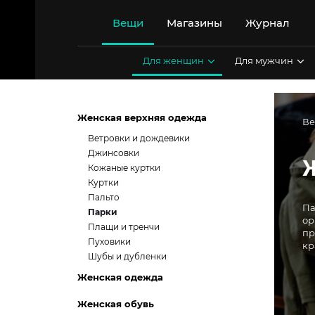
Перейти
к
Вещи
Магазины
Журнал
содержимому
Для женщин
Для мужчин
Женская верхняя одежда
В
Ветровки и дождевики
Джинсовки
Кожаные куртки
Куртки
Пальто
Па
Парки
ор
Плащи и тренчи
пр
Пуховики
кр
Шубы и дубленки
Женская одежда
Женская обувь