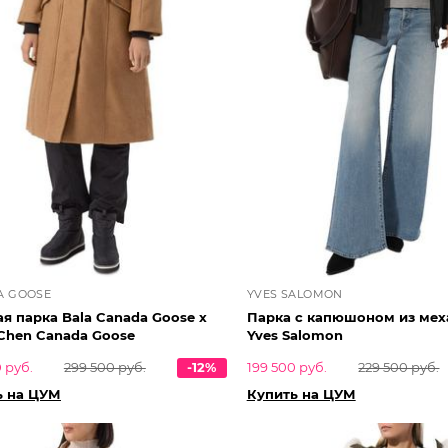
A GOOSE
YVES SALOMON
я парка Bala Canada Goose x
Парка с капюшоном из мех
Chen Canada Goose
Yves Salomon
 руб.
299 500 руб.
-12%
199 500 руб.
229 500 руб.
ь на ЦУМ
Купить на ЦУМ