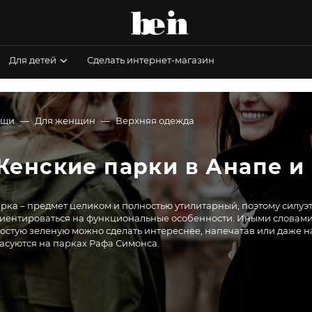
Для детей
Сделать интернет-магазин
ещи
Для женщин
Верхняя одежда
Женские парки в Анапе и
рка – предмет целиком и полностью утилитарный, поэтому силу
иентироваться на функциональные особенности. Иными словами, 
остую зеленую можно сделать интереснее, напечатав или даже на
асуются на парках Рафа Симонса.