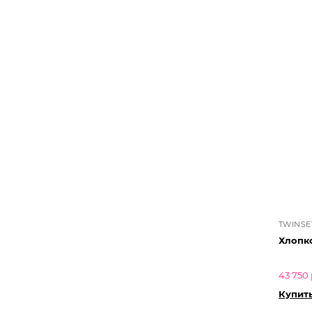
TWINSE
Хлопко
43 750 
Купит