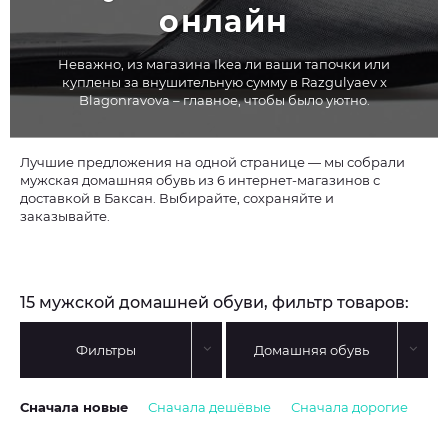
онлайн
Неважно, из магазина Ikea ли ваши тапочки или
куплены за внушительную сумму в Razgulyaev x
Blagonravova – главное, чтобы было уютно.
Лучшие предложения на одной странице — мы собрали
мужская домашняя обувь из 6 интернет-магазинов с
доставкой в Баксан. Выбирайте, сохраняйте и
заказывайте.
15 мужской домашней обуви, фильтр товаров:
Фильтры
Домашняя обувь
Сначала новые
Сначала дешёвые
Сначала дорогие