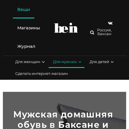
Перейти
к
Вещи
содержимому
Магазины
Россия,
Баксан
Журнал
Для женщин
Для мужчин
Для детей
Сделать интернет-магазин
Мужская домашняя 
обувь в Баксане и 