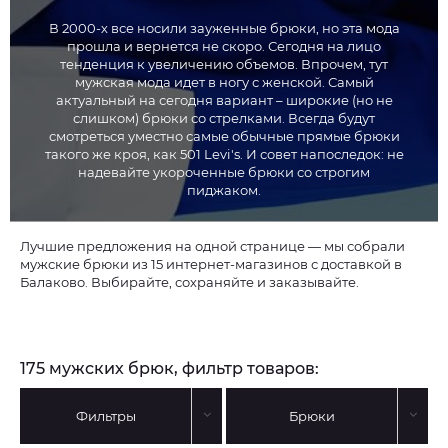
В 2000-х все носили зауженные брюки, но эта мода
прошла и вернется не скоро. Сегодня на лицо
тенденция к увеличению объемов. Впрочем, тут
мужская мода идет в ногу с женской. Самый
актуальный на сегодня вариант – широкие (но не
слишком) брюки со стрелками. Всегда будут
смотреться уместно самые обычные прямые брюки
такого же кроя, как 501 Levi's. И совет напоследок: не
надевайте укороченные брюки со строгим
пиджаком.
Лучшие предложения на одной странице — мы собрали
мужские брюки из 15 интернет-магазинов с доставкой в
Балаково. Выбирайте, сохраняйте и заказывайте.
175 мужских брюк, фильтр товаров:
Фильтры
Брюки