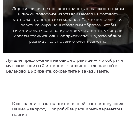
Дорогие очки от дешевых отличить несложно: оправы
и дужки подороже изготавливаются из рогового
материала, ацетата или металла. Те, что попроще – из
пластика, окрашенного таким образом, чтобы
сымитировать расцветку роговых и ацетатных оправ.
Издали отличить одни от других сложно, зато вблизи
разница, как правило, очень заметна.
Лучшие предложения на одной странице — мы собрали
мужские очки из 0 интернет-магазинов с доставкой в
Балаково. Выбирайте, сохраняйте и заказывайте.
К сожалению, в каталоге нет вещей, соответствующих
Вашему запросу. Попробуйте расширить параметры
поиска.