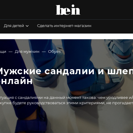
Для детей
Сделать интернет-магазин
ещи
Для мужчин
Обувь
Мужские сандалии и шлеп
онлайн
туация с сандалиями на данный момент такова: чем уродливее и/
купке будете руководствоваться этими критериями, не прогадает