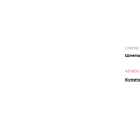
GIVENC
Шлепа
49 800
Купит