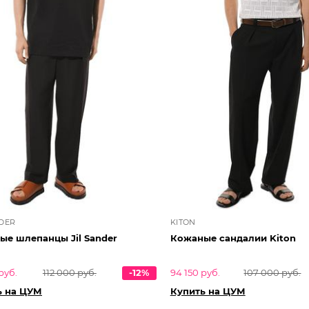
NDER
KITON
ые шлепанцы Jil Sander
Кожаные сандалии Kiton
руб.
112 000 руб.
-12%
94 150 руб.
107 000 руб.
ь на ЦУМ
Купить на ЦУМ