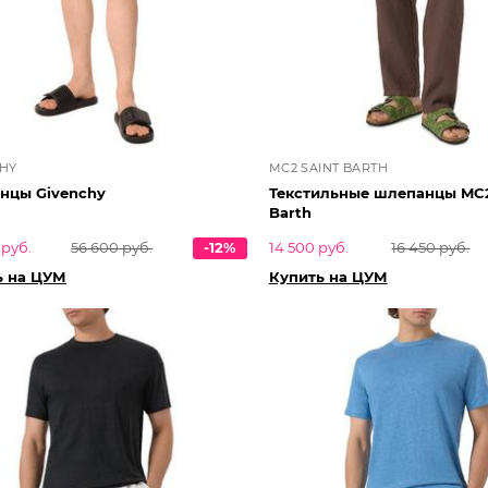
HY
MC2 SAINT BARTH
нцы Givenchy
Текстильные шлепанцы MC2
Barth
 руб.
56 600 руб.
-12%
14 500 руб.
16 450 руб.
ь на ЦУМ
Купить на ЦУМ