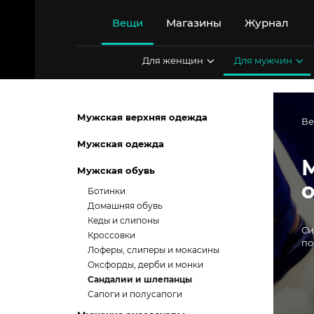
Перейти
к
Вещи
Магазины
Журнал
содержимому
Для женщин
Для мужчин
Мужская верхняя одежда
В
Мужская одежда
Мужская обувь
Ботинки
Домашняя обувь
Кеды и слипоны
Си
Кроссовки
по
Лоферы, слиперы и мокасины
Оксфорды, дерби и монки
Сандалии и шлепанцы
Сапоги и полусапоги