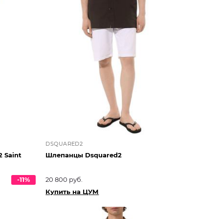
DSQUARED2
 Saint
Шлепанцы Dsquared2
-11%
20 800 руб.
Купить на ЦУМ