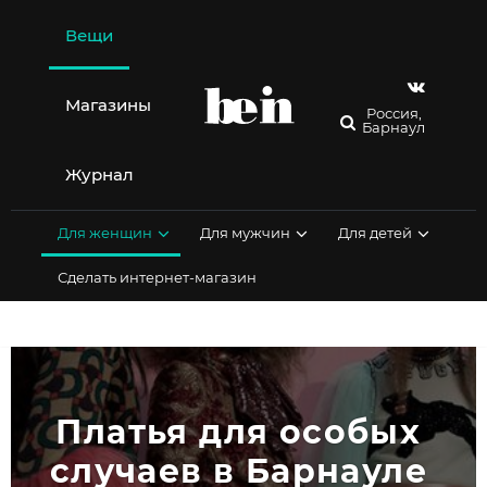
Перейти
к
Вещи
содержимому
Магазины
Россия,
Барнаул
Журнал
Для женщин
Для мужчин
Для детей
Сделать интернет-магазин
Платья для особых 
случаев в Барнауле 