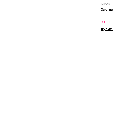
KITON
Хлопк
89 950 
Купит