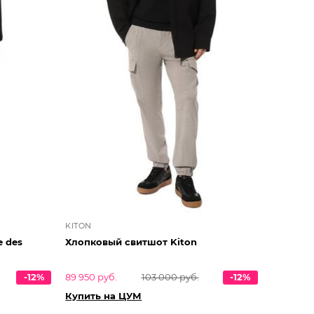
KITON
 des
Хлопковый свитшот Kiton
-12%
89 950 руб.
103 000 руб.
-12%
Купить на ЦУМ