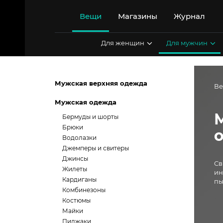
Перейти
к
Вещи
Магазины
Журнал
содержимому
Для женщин
Для мужчин
Мужская верхняя одежда
В
Мужская одежда
Бермуды и шорты
Брюки
Водолазки
Джемперы и свитеры
Джинсы
Св
Жилеты
ин
Кардиганы
пы
Комбинезоны
Костюмы
Майки
Пиджаки