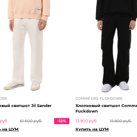
NDER
COMME DES FUCKDOWN
вый свитшот Jil Sander
Хлопковый свитшот Comme
Fuckdown
руб.
61 600 руб.
-12%
13 900 руб.
15 800 руб.
ь на ЦУМ
Купить на ЦУМ