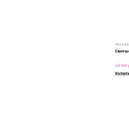
PAUL&
Свитш
43 100 
Купит