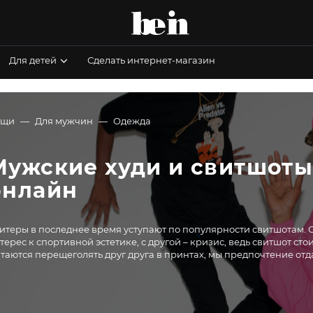
Для детей
Сделать интернет-магазин
ещи
Для мужчин
Одежда
Мужские худи и свитшоты 
онлайн
итеры в последнее время уступают по популярности свитшотам. 
терес к спортивной эстетике, с другой – кризис, ведь свитшот с
таются перещеголять друг друга в принтах, мы предпочтение отд