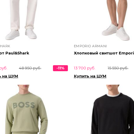
SHARK
EMPORIO ARMANI
от Paul&Shark
Хлопковый свитшот Empori
руб.
48 950 руб.
-11%
13 700 руб.
15 550 руб.
ь на ЦУМ
Купить на ЦУМ