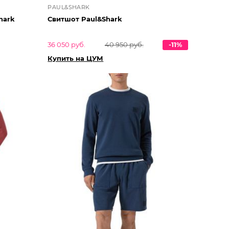
PAUL&SHARK
hark
Свитшот Paul&Shark
36 050 руб.
40 950 руб.
-11%
Купить на ЦУМ