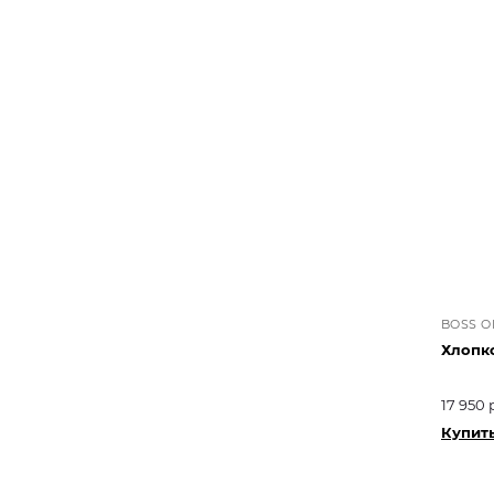
BOSS 
Хлопк
17 950 
Купит