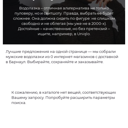
Водолазка – отличная альтернатива не только
пуловеру, но и свитшоту. Правда, выбрать ее будет
сложнее. Она должна сидеть по фигуре: не слишком
свободно и не облегая (мы уже не в 2000-х).
Достойные – качественные, но без претензий –
ищите, например, в Uniqlo.
Лучшие предложения на одной странице — мы собрали
мужские водолазки из 0 интернет-магазинов с доставкой
в Барнаул. Выбирайте, сохраняйте и заказывайте.
К сожалению, в каталоге нет вещей, соответствующих
Вашему запросу. Попробуйте расширить параметры
поиска.