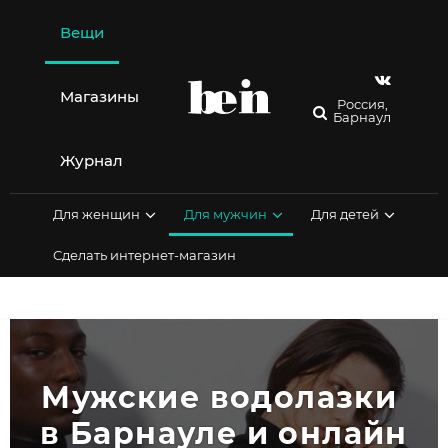
Перейти
к
Вещи
содержимому
Магазины
Россия,
Барнаул
Журнал
Для женщин
Для мужчин
Для детей
Сделать интернет-магазин
Мужские водолазки 
в Барнауле и онлайн