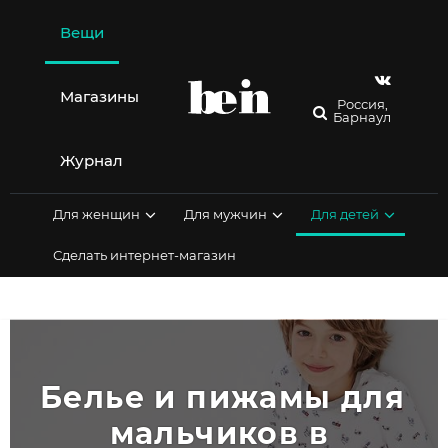
Перейти
к
Вещи
содержимому
Магазины
Россия,
Барнаул
Журнал
Для женщин
Для мужчин
Для детей
Сделать интернет-магазин
Белье и пижамы для 
мальчиков в 