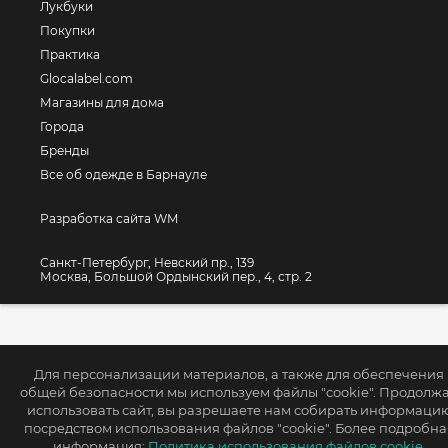
Лукбуки
Покупки
Практика
Glocalabel.com
Магазины для дома
Города
Бренды
Все об одежде в Барнауле
Разработка сайта WM
Санкт-Петербург, Невский пр., 139
Москва, Большой Ордынский пер., 4, стр. 2
Для персонализации материалов, а также для обеспечения
общей безопасности мы используем файлы "cookie". Продолж
использовать сайт, вы разрешаете нам собирать информаци
посредством использования файлов "cookie". Более подробна
информация:
Политика использования файлов cookie.