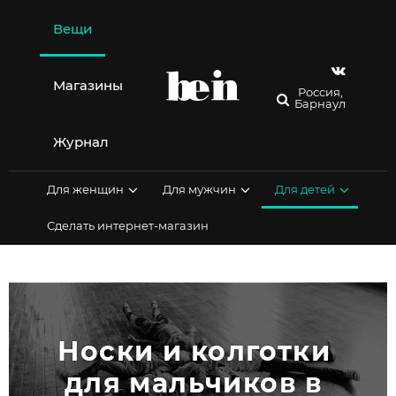
Перейти
к
Вещи
содержимому
Магазины
Россия,
Барнаул
Журнал
Для женщин
Для мужчин
Для детей
Сделать интернет-магазин
Носки и колготки 
для мальчиков в 