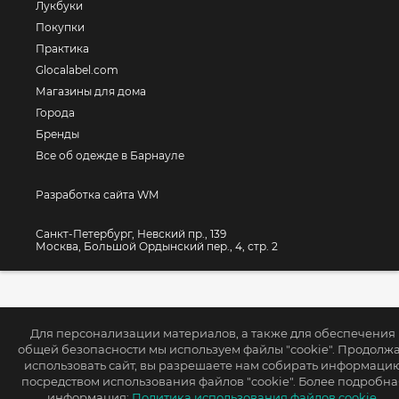
Лукбуки
Покупки
Практика
Glocalabel.com
Магазины для дома
Города
Бренды
Все об одежде в Барнауле
Разработка сайта WM
Санкт-Петербург, Невский пр., 139
Москва, Большой Ордынский пер., 4, стр. 2
Для персонализации материалов, а также для обеспечения
общей безопасности мы используем файлы "cookie". Продолж
использовать сайт, вы разрешаете нам собирать информаци
посредством использования файлов "cookie". Более подробна
информация:
Политика использования файлов cookie.