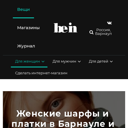
Перейти
к
Вещи
содержимому
Магазины
Россия,
Барнаул
Журнал
Для женщин
Для мужчин
Для детей
Сделать интернет-магазин
Женские шарфы и 
платки в Барнауле и 