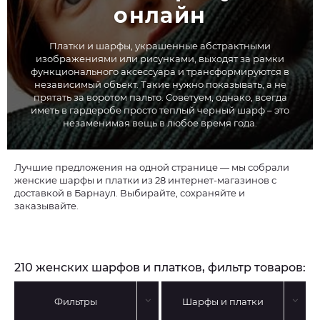
онлайн
Платки и шарфы, украшенные абстрактными
изображениями или рисунками, выходят за рамки
функционального аксессуара и трансформируются в
независимый объект. Такие нужно показывать, а не
прятать за воротом пальто. Советуем, однако, всегда
иметь в гардеробе просто теплый черный шарф – это
незаменимая вещь в любое время года.
Лучшие предложения на одной странице — мы собрали
женские шарфы и платки из 28 интернет-магазинов с
доставкой в Барнаул. Выбирайте, сохраняйте и
заказывайте.
210 женских шарфов и платков, фильтр товаров:
Фильтры
Шарфы и платки