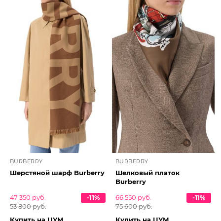
BURBERRY
BURBERRY
Шерстяной шарф Burberry
Шелковый платок
Burberry
47 350 руб.
-11%
66 550 руб.
-11%
53 800 руб.
75 600 руб.
Купить на ЦУМ
Купить на ЦУМ