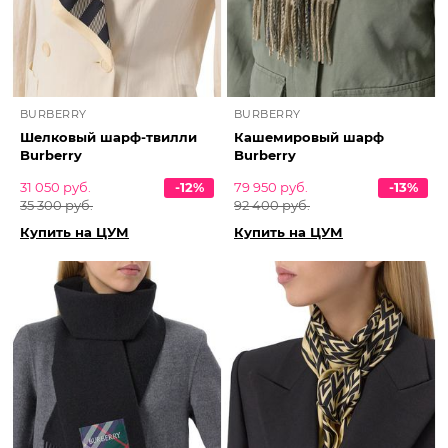
BURBERRY
BURBERRY
Шелковый шарф-твилли
Кашемировый шарф
Burberry
Burberry
31 050 руб.
-12%
79 950 руб.
-13%
35 300 руб.
92 400 руб.
Купить на ЦУМ
Купить на ЦУМ