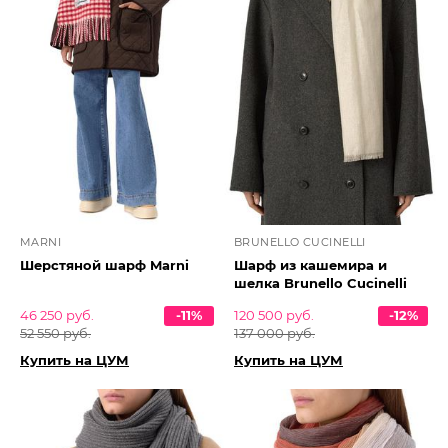
MARNI
BRUNELLO CUCINELLI
Шерстяной шарф Marni
Шарф из кашемира и
шелка Brunello Cucinelli
46 250 руб.
-11%
120 500 руб.
-12%
52 550 руб.
137 000 руб.
Купить на ЦУМ
Купить на ЦУМ