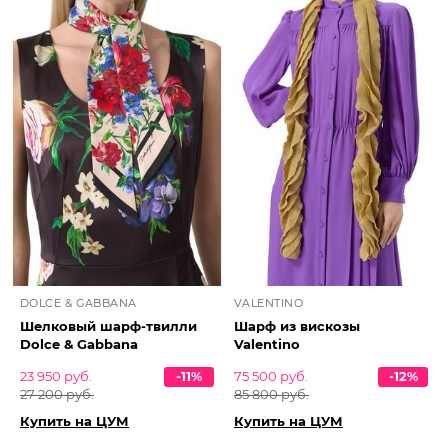
DOLCE & GABBANA
VALENTINO
Шелковый шарф-твилли
Шарф из вискозы
Dolce & Gabbana
Valentino
23 950 руб.
-11%
75 500 руб.
-12%
27 200 руб.
85 800 руб.
Купить на ЦУМ
Купить на ЦУМ