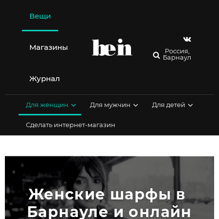
Перейти
к
Вещи
содержимому
Магазины
Россия,
Барнаул
Журнал
Для женщин
Для мужчин
Для детей
Сделать интернет-магазин
Женские шарфы в 
Барнауле и онлайн