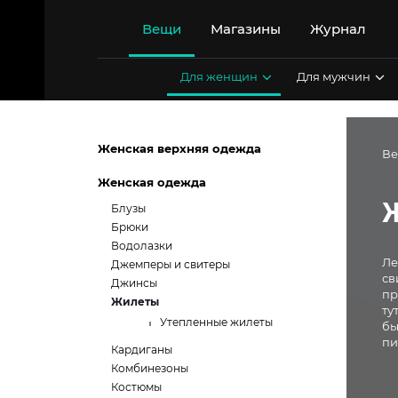
Перейти
к
Вещи
Магазины
Журнал
содержимому
Для женщин
Для мужчин
Женская верхняя одежда
В
Женская одежда
Блузы
Брюки
Водолазки
Ле
Джемперы и свитеры
св
Джинсы
пр
Жилеты
ту
Утепленные жилеты
бы
пи
Кардиганы
Комбинезоны
Костюмы