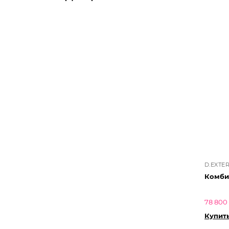
D.EXTE
Комби
78 800
Купит