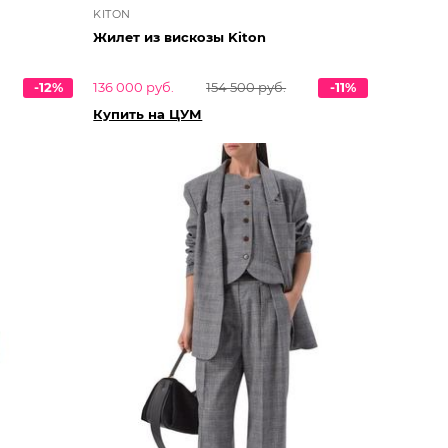
KITON
Жилет из вискозы Kiton
-12%
136 000 руб.
154 500 руб.
-11%
Купить на ЦУМ