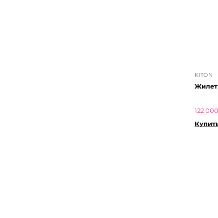
KITON
Жилет 
122 000
Купит