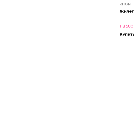
KITON
Жилет 
118 500
Купит