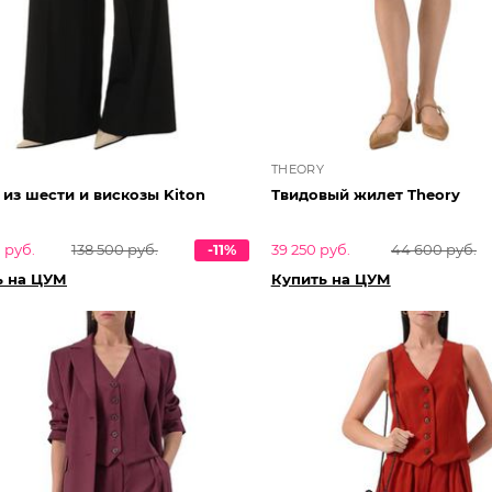
THEORY
из шести и вискозы Kiton
Твидовый жилет Theory
 руб.
138 500 руб.
-11%
39 250 руб.
44 600 руб.
ь на ЦУМ
Купить на ЦУМ