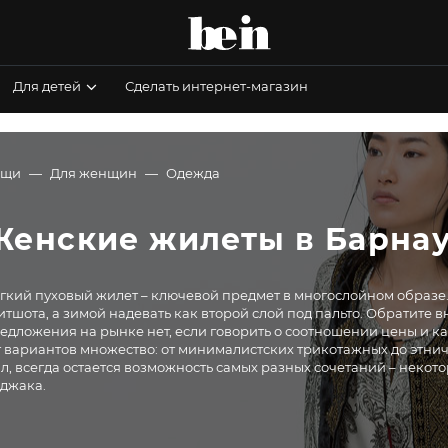
Для детей
Сделать интернет-магазин
ещи
Для женщин
Одежда
Женские жилеты в Барнау
гкий пуховый жилет – ключевой предмет в многослойном образе.
итшота, а зимой надевать как второй слой под пальто. Обратите 
едложения на рынке нет, если говорить о соотношении цены и кач
т вариантов множество: от минималистских трикотажных до этнич
л, всегда остается возможность самых разных сочетаний – неко
джака.