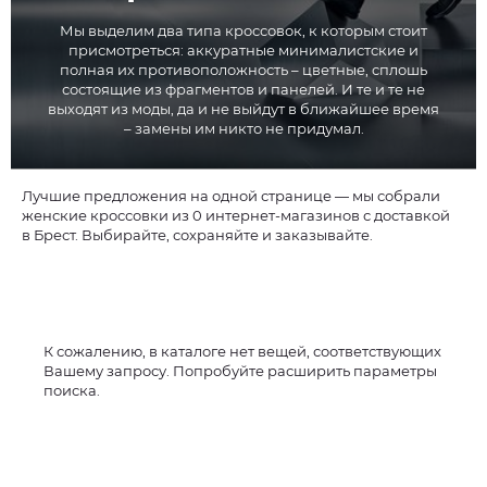
Мы выделим два типа кроссовок, к которым стоит
присмотреться: аккуратные минималистские и
полная их противоположность – цветные, сплошь
состоящие из фрагментов и панелей. И те и те не
выходят из моды, да и не выйдут в ближайшее время
– замены им никто не придумал.
Лучшие предложения на одной странице — мы собрали
женские кроссовки из 0 интернет-магазинов с доставкой
в Брест. Выбирайте, сохраняйте и заказывайте.
К сожалению, в каталоге нет вещей, соответствующих
Вашему запросу. Попробуйте расширить параметры
поиска.