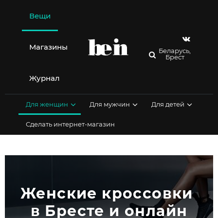
Перейти
к
Вещи
содержимому
Магазины
Беларусь,
Брест
Журнал
Для женщин
Для мужчин
Для детей
Сделать интернет-магазин
Женские кроссовки 
в Бресте и онлайн