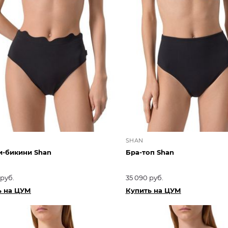
SHAN
и-бикини Shan
Бра-топ Shan
 руб.
35 090 руб.
ь на ЦУМ
Купить на ЦУМ