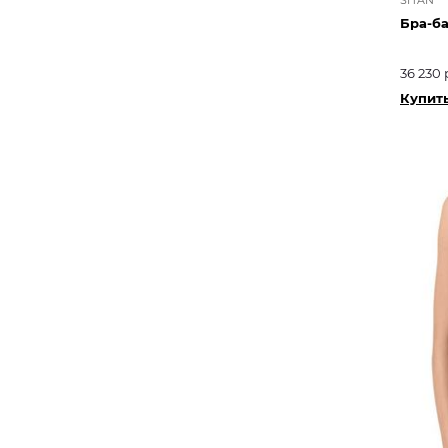
Бра-б
36 230 
Купит