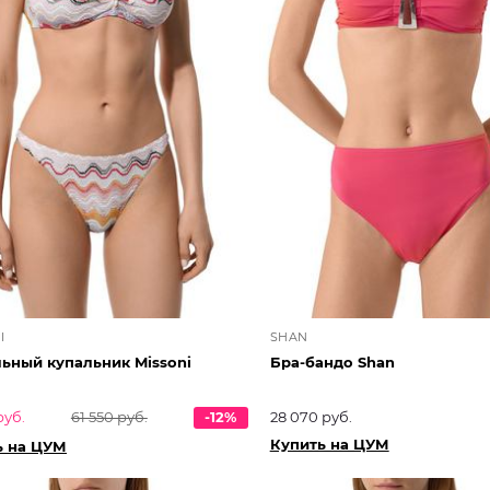
I
SHAN
ьный купальник Missoni
Бра-бандо Shan
руб.
61 550 руб.
-12%
28 070 руб.
Купить на ЦУМ
ь на ЦУМ