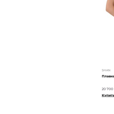
SHAN
Плавк
20 700
Купит