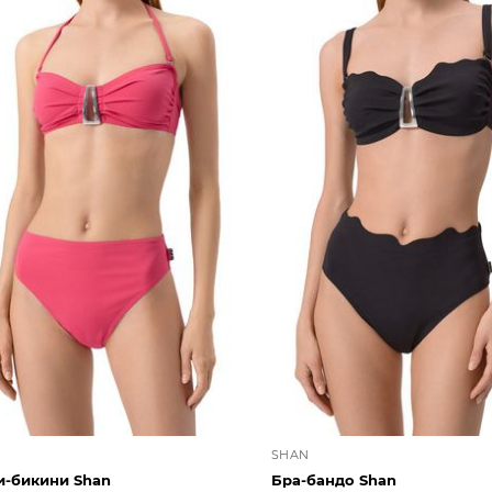
SHAN
и-бикини Shan
Бра-бандо Shan