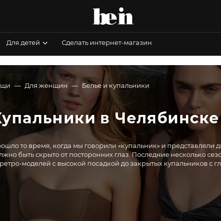
Для детей
Сделать интернет-магазин
ещи
Для женщин
Белье и купальники
Купальники в Челябинске
ошло то время, когда мы говорили «купальник» и представляли д
лжно быть скрыто от посторонних глаз. Последние несколько се
 ретро-моделей с высокой посадкой до закрытых купальников с 