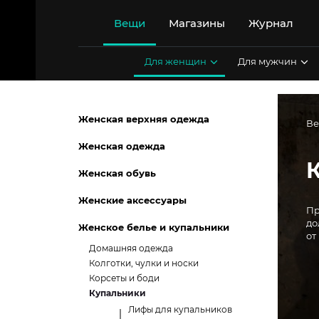
Перейти
к
Вещи
Магазины
Журнал
содержимому
Для женщин
Для мужчин
Женская верхняя одежда
В
Женская одежда
Женская обувь
Женские аксессуары
Пр
до
Женское белье и купальники
от
Домашняя одежда
Колготки, чулки и носки
Корсеты и боди
Купальники
Лифы для купальников