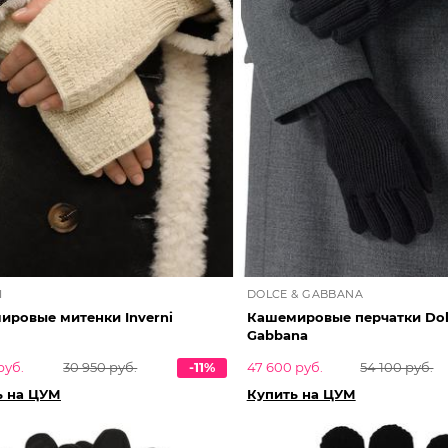
I
DOLCE & GABBANA
ировые митенки Inverni
Кашемировые перчатки Dol
Gabbana
руб.
30 950 руб.
-11%
47 600 руб.
54 100 руб.
ь на ЦУМ
Купить на ЦУМ