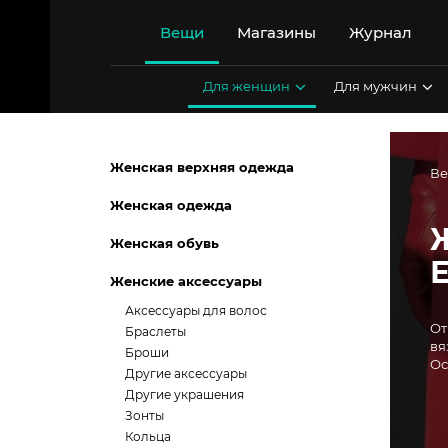
Перейти
к
Вещи
Магазины
Журнал
содержимому
Для женщин
Для мужчин
Женская верхняя одежда
В
Женская одежда
Женская обувь
Женские аксессуары
Аксессуары для волос
От
Браслеты
вя
Броши
Ос
Другие аксессуары
Другие украшения
Зонты
Кольца