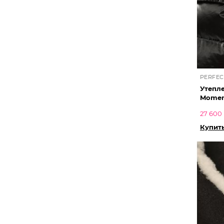
PERFE
Утепле
Mome
27 600 
Купит