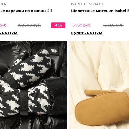
NDER
ISABEL BENENATO
е варежки из овчины Jil
Шерстяные митенки Isabel 
руб.
108 500 руб.
-11%
13 750 руб.
15 650 руб.
ь на ЦУМ
Купить на ЦУМ