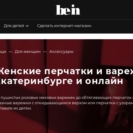
Для детей
Сделать интернет-магазин
ещи
Для женщин
Аксессуары
Женские перчатки и вареж
Екатеринбурге и онлайн
 пушистых розовых меховых варежек до обтягивающих перчаток и
заные варежки с откидывающимся верхом или перчатки с узорами 
тавьте их детям.