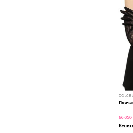
DOLCE 
Перчат
66 050 
Купит