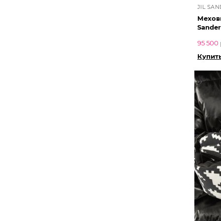
JIL SA
Меховы
Sander
95 500 
Купит