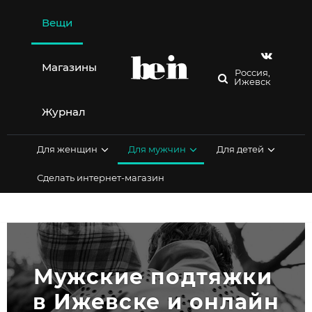
Перейти
к
Вещи
содержимому
Магазины
Россия,
Ижевск
Журнал
Для женщин
Для мужчин
Для детей
Сделать интернет-магазин
Мужские подтяжки 
в Ижевске и онлайн