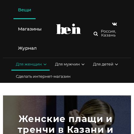
Перейти
к
Вещи
содержимому
Магазины
Россия,
Казань
Журнал
Для женщин
Для мужчин
Для детей
Сделать интернет-магазин
Женские плащи и 
тренчи в Казани и 