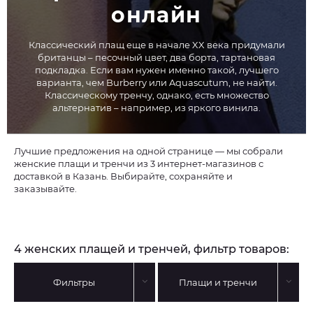
онлайн
Классический плащ еще в начале XX века придумали
британцы – песочный цвет, два борта, тартановая
подкладка. Если вам нужен именно такой, лучшего
варианта, чем Burberry или Aquascutum, не найти.
Классическому тренчу, однако, есть множество
альтернатив – например, из яркого винила.
Лучшие предложения на одной странице — мы собрали
женские плащи и тренчи из 3 интернет-магазинов с
доставкой в Казань. Выбирайте, сохраняйте и
заказывайте.
4 женских плащей и тренчей, фильтр товаров:
Фильтры
Плащи и тренчи