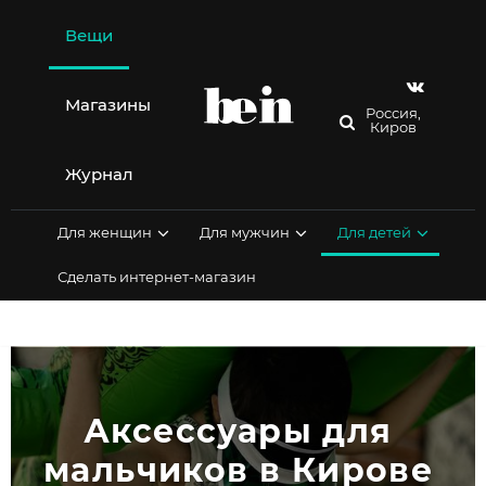
Перейти
к
Вещи
содержимому
Магазины
Россия,
Киров
Журнал
Для женщин
Для мужчин
Для детей
Сделать интернет-магазин
Аксессуары для 
мальчиков в Кирове 