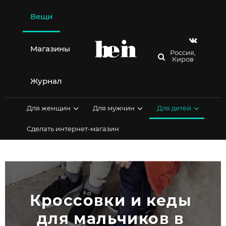
Перейти
к
Вещи
содержимому
Магазины
Россия,
Киров
Журнал
Для женщин
Для мужчин
Для детей
Сделать интернет-магазин
Кроссовки и кеды 
для мальчиков в 