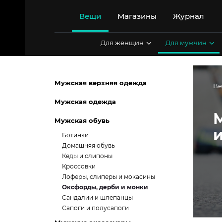
Перейти
к
Вещи
Магазины
Журнал
содержимому
Для женщин
Для мужчин
Мужская верхняя одежда
В
Мужская одежда
Мужская обувь
Ботинки
Домашняя обувь
Кеды и слипоны
Кроссовки
Лоферы, слиперы и мокасины
Оксфорды, дерби и монки
Сандалии и шлепанцы
Сапоги и полусапоги