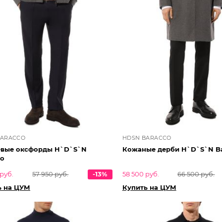
BARACCO
HDSN BARACCO
вые оксфорды H`D`S`N
Кожаные дерби H`D`S`N B
co
руб.
57 950 руб.
-13%
58 500 руб.
66 500 руб.
ь на ЦУМ
Купить на ЦУМ