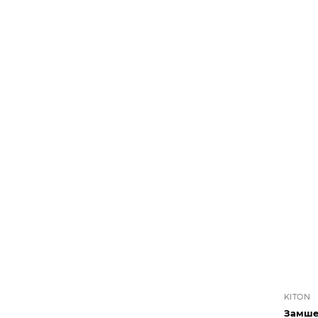
KITON
Замше