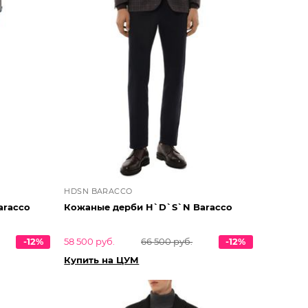
HDSN BARACCO
aracco
Кожаные дерби H`D`S`N Baracco
-12%
58 500 руб.
66 500 руб.
-12%
Купить на ЦУМ