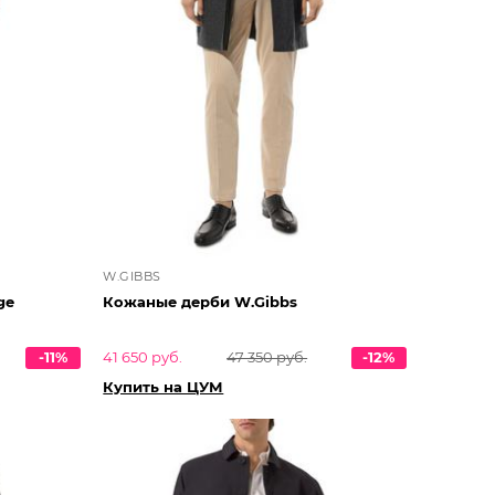
W.GIBBS
ge
Кожаные дерби W.Gibbs
-11%
41 650 руб.
47 350 руб.
-12%
Купить на ЦУМ