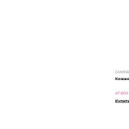
CAMER
Кожан
47 600
Купит