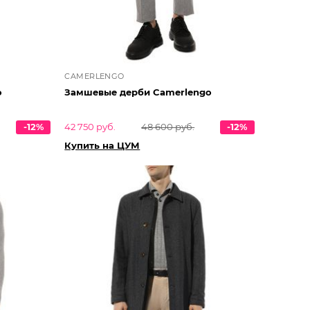
CAMERLENGO
o
Замшевые дерби Camerlengo
-12%
42 750 руб.
48 600 руб.
-12%
Купить на ЦУМ