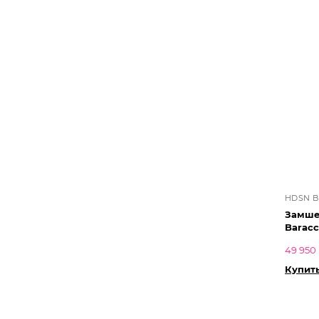
HDSN 
Замше
Barac
49 950 
Купит