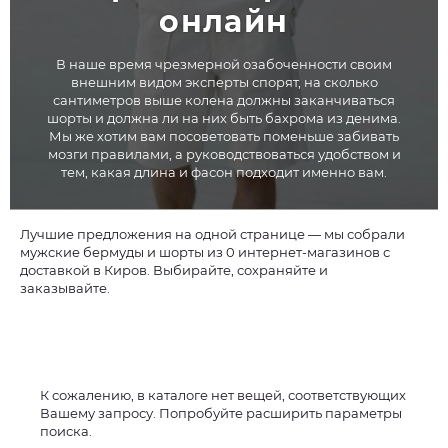
онлайн
В наше время чрезмерной озабоченности своим
внешним видом эксперты спорят, на сколько
сантиметров выше колена должны заканчиваться
шорты и должна ли на них быть бахрома из денима.
Мы же хотим вам посоветовать поменьше забивать
мозги правилами, а руководствоваться удобством и
тем, какая длина и фасон подходит именно вам.
Лучшие предложения на одной странице — мы собрали
мужские бермуды и шорты из 0 интернет-магазинов с
доставкой в Киров. Выбирайте, сохраняйте и
заказывайте.
К сожалению, в каталоге нет вещей, соответствующих
Вашему запросу. Попробуйте расширить параметры
поиска.