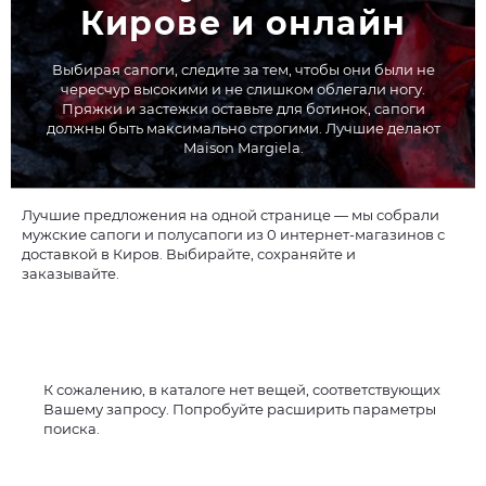
Кирове и онлайн
Выбирая сапоги, следите за тем, чтобы они были не
чересчур высокими и не слишком облегали ногу.
Пряжки и застежки оставьте для ботинок, сапоги
должны быть максимально строгими. Лучшие делают
Maison Margiela.
Лучшие предложения на одной странице — мы собрали
мужские сапоги и полусапоги из 0 интернет-магазинов с
доставкой в Киров. Выбирайте, сохраняйте и
заказывайте.
К сожалению, в каталоге нет вещей, соответствующих
Вашему запросу. Попробуйте расширить параметры
поиска.