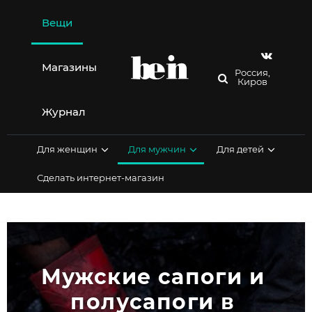
Перейти
к
Вещи
содержимому
Магазины
Россия,
Киров
Журнал
Для женщин
Для мужчин
Для детей
Сделать интернет-магазин
Мужские сапоги и 
полусапоги в 