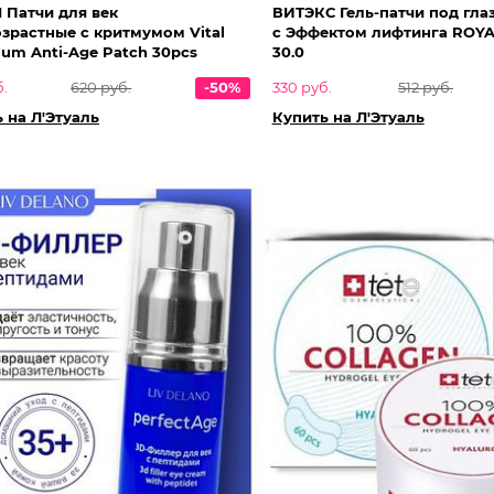
 Патчи для век
ВИТЭКС Гель-патчи под гла
зрастные с критмумом Vital
с Эффектом лифтинга ROYA
um Anti-Age Patch 30pcs
30.0
б.
620 руб.
-50%
330 руб.
512 руб.
 на Л'Этуаль
Купить на Л'Этуаль