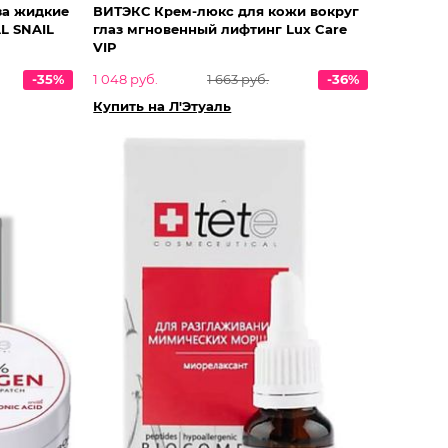
за жидкие
ВИТЭКС Крем-люкс для кожи вокруг
L SNAIL
глаз мгновенный лифтинг Lux Care
VIP
-35%
1 048 руб.
1 663 руб.
-36%
Купить на Л'Этуаль