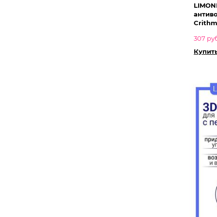
LIMONI
антиво
Crithm
307 ру
Купить