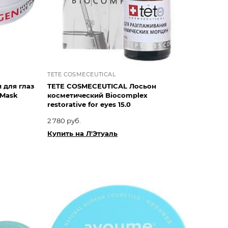
TETE COSMECEUTICAL
 для глаз
TETE COSMECEUTICAL Лосьон
 Mask
косметический Biocomplex
restorative for eyes 15.0
2 780 руб.
Купить на Л'Этуаль