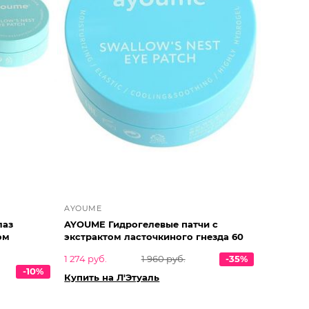
AYOUME
лаз
AYOUME Гидрогелевые патчи с
ом
экстрактом ласточкиного гнезда 60
1 274 руб.
1 960 руб.
-35%
-10%
Купить на Л'Этуаль