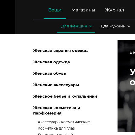
Перейти
к
Вещи
Магазины
Журнал
содержимому
Для женщин
Для мужчин
Женская верхняя одежда
В
Женская одежда
Женская обувь
Женские аксессуары
Женское белье и купальники
Женская косметика и
парфюмерия
Аксессуары косметические
Косметика для глаз
Косметика для губ