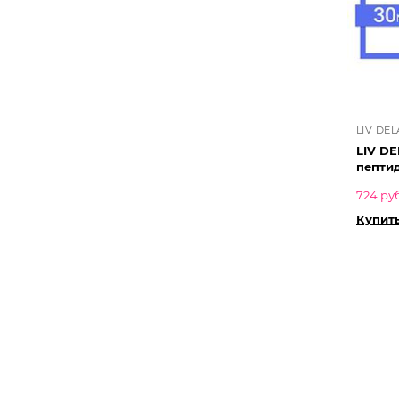
LIV DE
LIV DE
пепти
724 ру
Купить