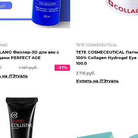
LANO
TETE COSMECEUTICAL
LANO Филлер-3D для век с
TETE COSMECEUTICAL Патчи
дами PERFECT AGE
100% Collagen Hydrogel Eye
100.0
б.
1 167 руб.
-37%
3 716 руб.
 на Л'Этуаль
Купить на Л'Этуаль