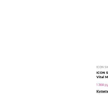
ICON S
ICON S
Vital 
1 368 р
Купить