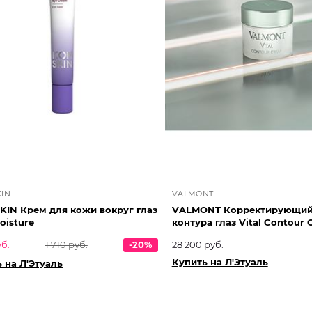
KIN
VALMONT
KIN Крем для кожи вокруг глаз
VALMONT Корректирующий
Moisture
контура глаз Vital Contour
уб.
1 710 руб.
-20%
28 200 руб.
Купить на Л'Этуаль
 на Л'Этуаль