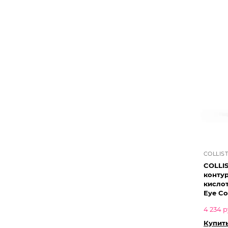
COLLIS
COLLI
контур
кисло
Eye Co
4 234 р
Купить