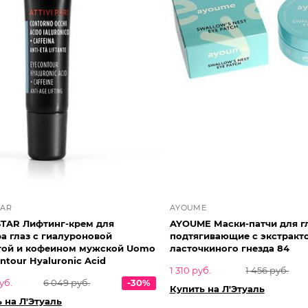
TAR
AYOUME
STAR Лифтинг-крем для
AYOUME Маски-патчи для г
а глаз с гиалуроновой
подтягивающие с экстракт
той и кофеином мужской Uomo
ласточкиного гнезда 84
ntour Hyaluronic Acid
1 310 руб.
1 456 руб.
уб.
6 049 руб.
-30%
Купить на Л'Этуаль
 на Л'Этуаль