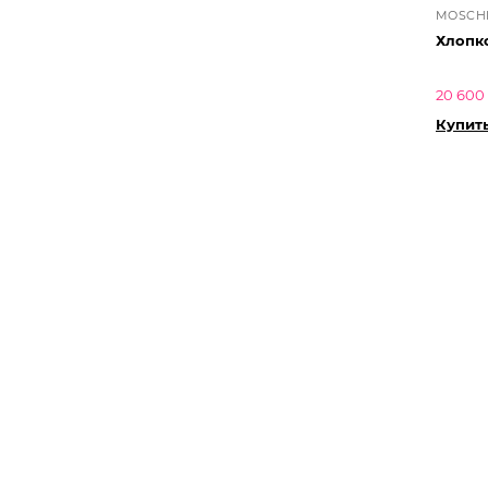
MOSCH
Хлопк
20 600
Купит