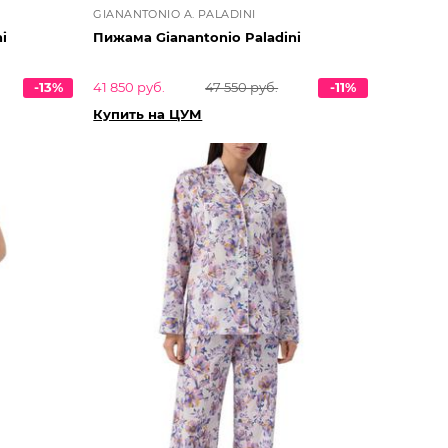
GIANANTONIO A. PALADINI
i
Пижама Gianantonio Paladini
-13%
41 850 руб.
47 550 руб.
-11%
Купить на ЦУМ