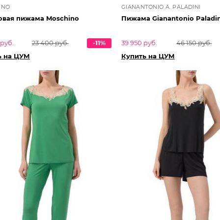
INO
GIANANTONIO A. PALADINI
овая пижама Moschino
Пижама Gianantonio Paladin
 руб.
23 400 руб.
-11%
39 950 руб.
46 150 руб.
ь на ЦУМ
Купить на ЦУМ