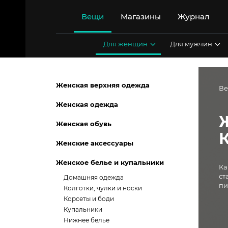
Перейти
к
Вещи
Магазины
Журнал
содержимому
Для женщин
Для мужчин
Женская верхняя одежда
В
Женская одежда
Женская обувь
Женские аксессуары
Женское белье и купальники
Ка
ст
Домашняя одежда
пи
Колготки, чулки и носки
Корсеты и боди
Купальники
Нижнее белье