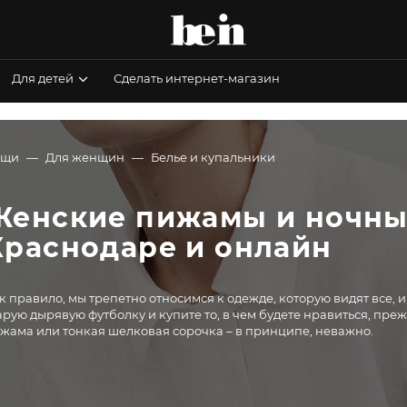
Для детей
Сделать интернет-магазин
ещи
Для женщин
Белье и купальники
Женские пижамы и ночные
Краснодаре и онлайн
к правило, мы трепетно относимся к одежде, которую видят все, 
арую дырявую футболку и купите то, в чем будете нравиться, преж
жама или тонкая шелковая сорочка – в принципе, неважно.