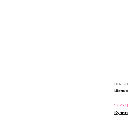
DEREK 
Шелко
97 250 
Купит