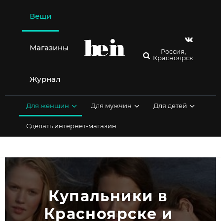
Перейти
к
Вещи
содержимому
Магазины
Россия,
Красноярск
Журнал
Для женщин
Для мужчин
Для детей
Сделать интернет-магазин
Купальники в 
Красноярске и 