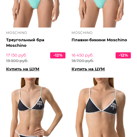
MOSCHINO
MOSCHINO
Треугольный бра
Плавки-бикини Moschino
Moschino
17 150 руб.
-12%
16 450 руб.
-12%
19 500 руб.
18 700 руб.
Купить на ЦУМ
Купить на ЦУМ