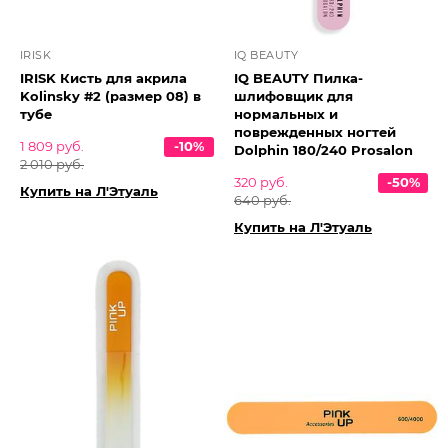
IRISK
IQ BEAUTY
IRISK Кисть для акрила
IQ BEAUTY Пилка-
Kolinsky #2 (размер 08) в
шлифовщик для
тубе
нормальных и
поврежденных ногтей
1 809 руб.
-10%
Dolphin 180/240 Prosalon
2 010 руб.
320 руб.
-50%
Купить на Л'Этуаль
640 руб.
Купить на Л'Этуаль