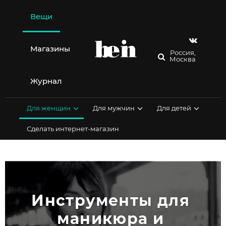
Перейти
к
Вещи
содержимому
Магазины
Россия,
Москва
Журнал
Для женщин
Для мужчин
Для детей
Сделать интернет-магазин
Инструменты для 
маникюра и 