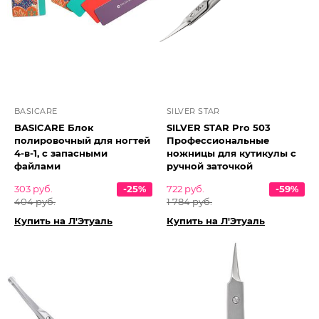
BASICARE
SILVER STAR
BASICARE Блок
SILVER STAR Pro 503
полировочный для ногтей
Профессиональные
4-в-1, с запасными
ножницы для кутикулы с
файлами
ручной заточкой
303 руб.
-25%
722 руб.
-59%
404 руб.
1 784 руб.
Купить на Л'Этуаль
Купить на Л'Этуаль