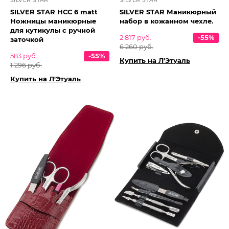
SILVER STAR
SILVER STAR
SILVER STAR НСС 6 matt
SILVER STAR Маникюрный
Ножницы маникюрные
набор в кожанном чехле.
для кутикулы с ручной
2 817 руб.
-55%
заточкой
6 260 руб.
583 руб.
-55%
Купить на Л'Этуаль
1 296 руб.
Купить на Л'Этуаль