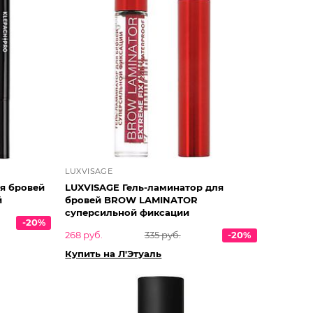
LUXVISAGE
я бровей
LUXVISAGE Гель-ламинатор для
й
бровей BROW LAMINATOR
суперсильной фиксации
-20%
268 руб.
335 руб.
-20%
Купить на Л'Этуаль