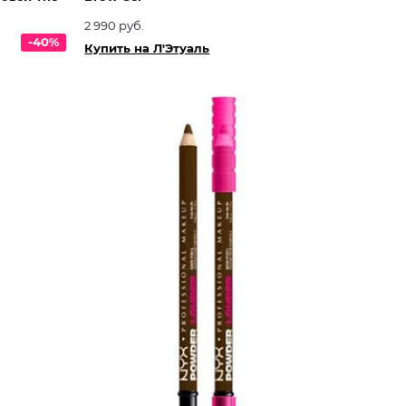
2 990 руб.
-40%
Купить на Л'Этуаль