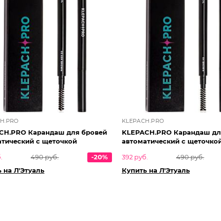
H.PRO
KLEPACH.PRO
CH.PRO Карандаш для бровей
KLEPACH.PRO Карандаш дл
атический с щеточкой
автоматический с щеточко
.
490 руб.
-20%
392 руб.
490 руб.
 на Л'Этуаль
Купить на Л'Этуаль