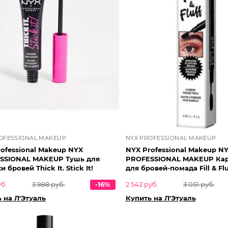
OFESSIONAL MAKEUP
NYX PROFESSIONAL MAKEUP
ofessional Makeup NYX
NYX Professional Makeup N
SSIONAL MAKEUP Тушь для
PROFESSIONAL MAKEUP Ка
 бровей Thick It. Stick It!
для бровей-помада Fill & Flu
уб.
3 988 руб.
-16%
2 542 руб.
3 051 руб.
 на Л'Этуаль
Купить на Л'Этуаль