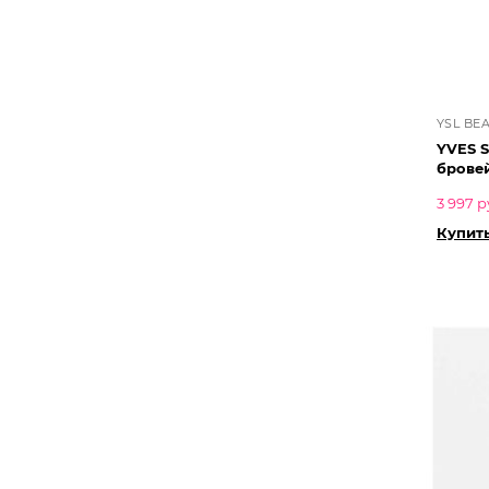
YSL BE
YVES 
бровей
3 997 р
Купить