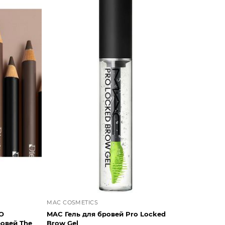
MAC COSMETICS
O
MAC Гель для бровей Pro Locked
овей The
Brow Gel