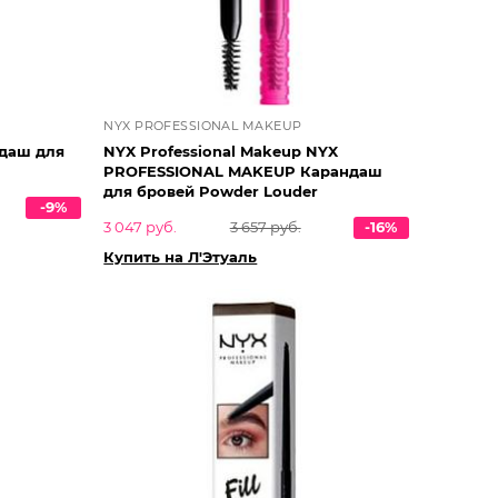
NYX PROFESSIONAL MAKEUP
даш для
NYX Professional Makeup NYX
PROFESSIONAL MAKEUP Карандаш
для бровей Powder Louder
-9%
3 047 руб.
3 657 руб.
-16%
Купить на Л'Этуаль