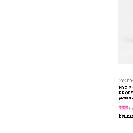
NYX PR
NYX Pr
PROFE
укладки
3 323 р
Купить