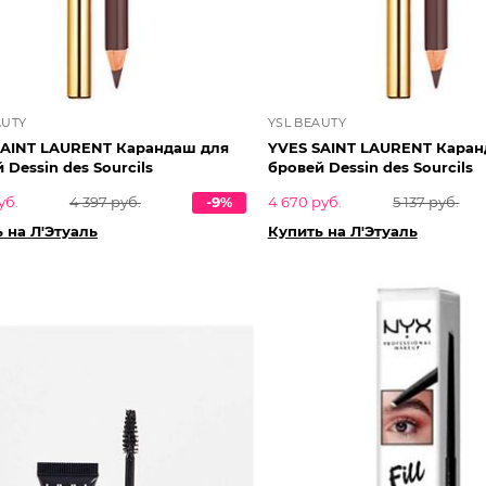
AUTY
YSL BEAUTY
SAINT LAURENT Карандаш для
YVES SAINT LAURENT Каран
 Dessin des Sourcils
бровей Dessin des Sourcils
уб.
4 397 руб.
-9%
4 670 руб.
5 137 руб.
 на Л'Этуаль
Купить на Л'Этуаль