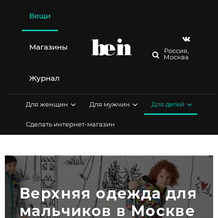
Перейти
к
Вещи
содержимому
Магазины
Россия,
Москва
Журнал
Для женщин
Для мужчин
Для детей
Сделать интернет-магазин
Верхняя одежда для 
мальчиков в Москве 