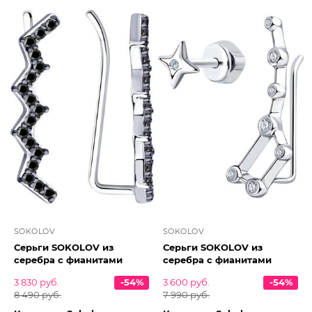
SOKOLOV
SOKOLOV
Серьги SOKOLOV из
Серьги SOKOLOV из
серебра с фианитами
серебра с фианитами
3 830 руб.
-54%
3 600 руб.
-54%
8 490 руб.
7 990 руб.