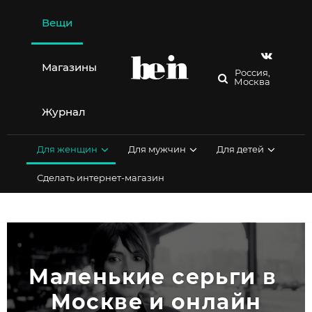
Перейти
к
Вещи
содержимому
Магазины
Россия,
Москва
Журнал
Для женщин
Для мужчин
Для детей
Сделать интернет-магазин
Маленькие серьги в 
Москве и онлайн