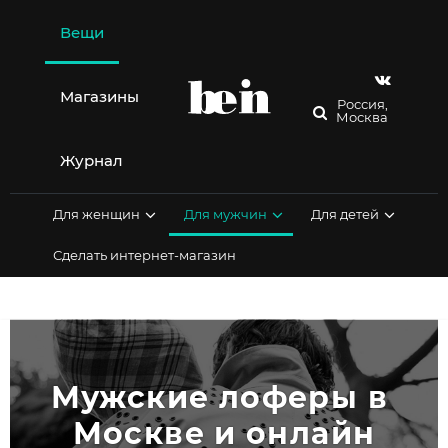
Перейти
к
Вещи
содержимому
Магазины
Россия,
Москва
Журнал
Для женщин
Для мужчин
Для детей
Сделать интернет-магазин
Мужские лоферы в 
Москве и онлайн