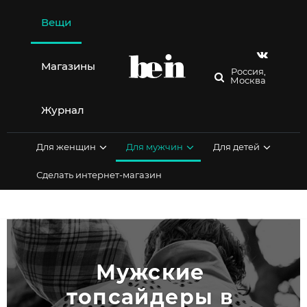
Перейти
к
Вещи
содержимому
Магазины
Россия,
Москва
Журнал
Для женщин
Для мужчин
Для детей
Сделать интернет-магазин
Мужские 
топсайдеры в 