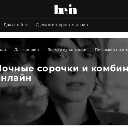
Для детей
Сделать интернет-магазин
ещи
Для женщин
Белье и купальники
Пижамы и ночны
Ночные сорочки и комбин
онлайн