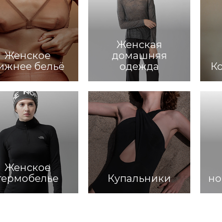
Женская
Женское
домашняя
ижнее бельё
одежда
К
Женское
термобелье
Купальники
но