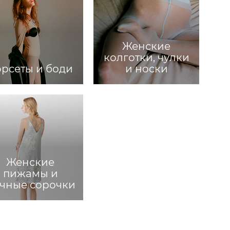
Женские
колготки, чулки
орсеты и боди
и носки
Женские
пижамы и
чные сорочки