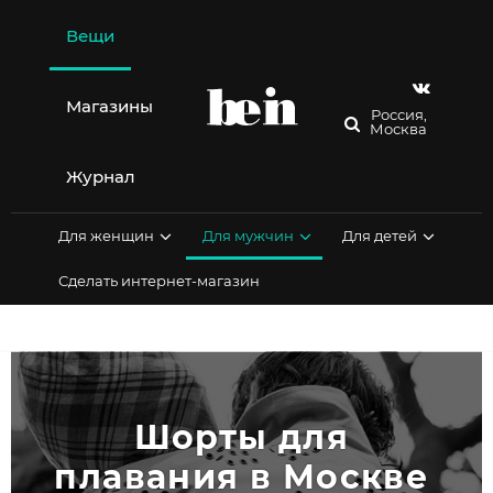
Перейти
к
Вещи
содержимому
Магазины
Россия,
Москва
Журнал
Для женщин
Для мужчин
Для детей
Сделать интернет-магазин
Шорты для 
плавания в Москве 