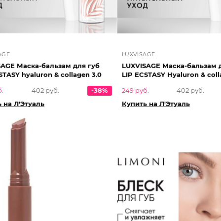
AGE
LUXVISAGE
SAGE Маска-бальзам для губ
LUXVISAGE Маска-бальзам 
STASY hyaluron & collagen 3.0
LIP ECSTASY Hyaluron & coll
б.
402 руб.
-38%
249 руб.
402 руб.
 на Л'Этуаль
Купить на Л'Этуаль