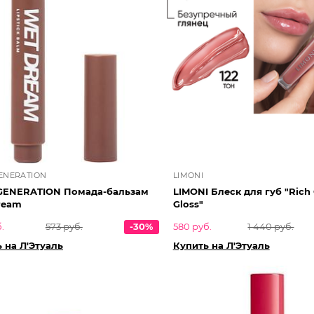
ENERATION
LIMONI
GENERATION Помада-бальзам
LIMONI Блеск для губ "Rich Color
ream
Gloss"
.
573 руб.
-30%
580 руб.
1 440 руб.
 на Л'Этуаль
Купить на Л'Этуаль