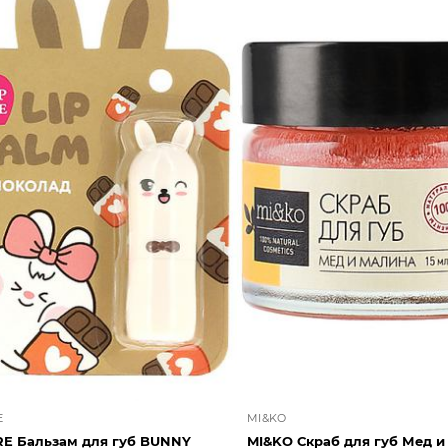
E
MI&KO
RE Бальзам для губ BUNNY
MI&KO Скраб для губ Мед и