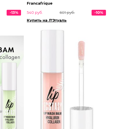
Francafrique
-13%
540 руб.
601 руб.
-10%
Купить на Л'Этуаль