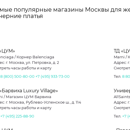
мые популярные магазины Москвы для же
черние платья
 «ЦУМ»
ТД «Ц
enciaga / Корнер Balenciaga
Marni /
с: г. Москва, ул. Петровка, д. 2
Адрес: г
треть часы работы и карту
Смотрет
.
8 (800) 500-80-00
+7 (495) 933-73-00
Тел.
8 8
«Барвиха Luxury Village»
Униве
ni / Магазин ЦУМ Барвиха
AllSaint
с: г. Москва, Рублево-Успенское ш., д. 114
Адрес: г
треть часы работы и карту
Смотрет
.
+7 (495) 225-88-90
Тел.
+7 (