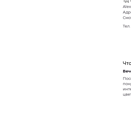
ТД
Ale
Адре
Смо
Тел
Что
Пос
пон
инт
цве