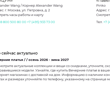
 «ЦУМ»
«Паве
xander Wang / Корнер Alexander Wang
Pinko
с: г. Москва, ул. Петровка, д. 2
Адрес: 
треть часы работы и карту
Смотрет
.
8 800 500 80 00
+7 (495) 933 73 00
Тел.
+7 (
 сейчас актуально
Вечерние платья / / осень 2026 - зима 2027
мотрите актуальные коллекции и вещи со скидками, уточните, ско
равившиеся модели. Узнайте, где купить Вечерние платья в ваше
ернет-магазинах с доставкой на дом. Информацию о наличии кон
тах и размерах уточняйте по телефону, указанному на странице м