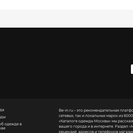
да
Be-in.ru – это рекомендательная платф
сетевых, так и локальных марок из 6000
нды
«
Каталоге одежды Москвы
» мы расска
об одежде в
вашего города и в интернете. Раздел «
кве
рецензий, адресов и телефонов магазинов и торговых центров