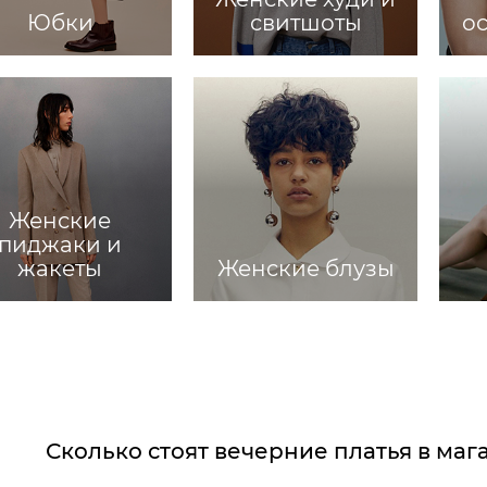
Юбки
свитшоты
о
Женские
пиджаки и
жакеты
Женские блузы
Сколько стоят вечерние платья в ма