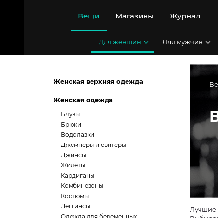
Перейти
к
Вещи
Магазины
Журнал
содержимому
Для женщин
Для мужчин
Женская верхняя одежда
В
Женская одежда
Блузы
Брюки
Водолазки
Джемперы и свитеры
Джинсы
Жилеты
Кардиганы
Комбинезоны
Костюмы
Леггинсы
Лучшие 
Одежда для беременных