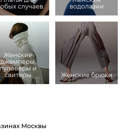
собых случаев
водолазки
Женские
джемперы,
пуловеры и
свитеры
Женские брюки
газинах Москвы