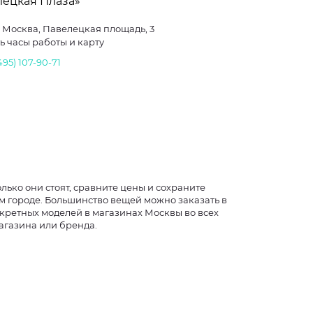
лецкая Плаза»
г. Москва, Павелецкая площадь, 3
ь часы работы и карту
495) 107-90-71
лько они стоят, сравните цены и сохраните
м городе. Большинство вещей можно заказать в
кретных моделей в магазинах Москвы во всех
агазина или бренда.