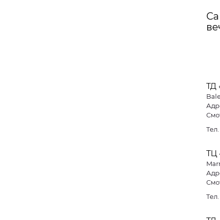
Са
ве
ТД
Bal
Адре
Смо
Тел
ТЦ 
Mar
Адре
Смо
Тел