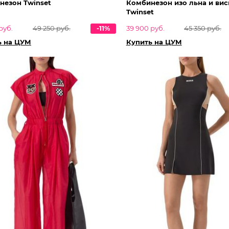
незон Twinset
Комбинезон изо льна и ви
Twinset
руб.
49 250 руб.
-11%
39 900 руб.
45 350 руб.
ь на ЦУМ
Купить на ЦУМ