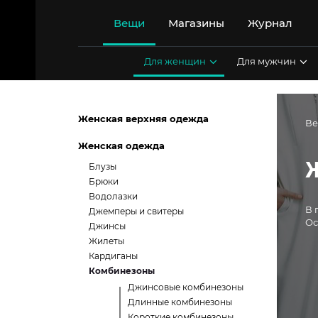
Перейти
к
Вещи
Магазины
Журнал
содержимому
Для женщин
Для мужчин
Женская верхняя одежда
В
Женская одежда
Блузы
Брюки
Водолазки
В 
Джемперы и свитеры
Ос
Джинсы
Жилеты
Кардиганы
Комбинезоны
Джинсовые комбинезоны
Длинные комбинезоны
Короткие комбинезоны