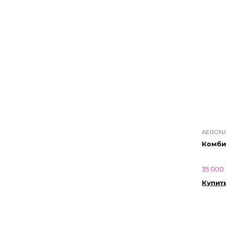
AERONA
Комбин
35 000 
Купит