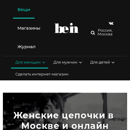
Перейти
к
Вещи
содержимому
Магазины
Россия,
Москва
Журнал
Для женщин
Для мужчин
Для детей
Сделать интернет-магазин
Женские цепочки в 
Москве и онлайн