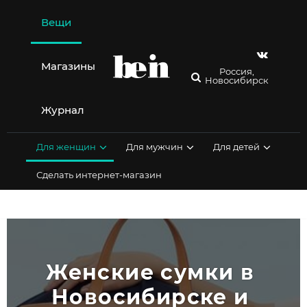
Перейти
к
Вещи
содержимому
Магазины
Россия,
Новосибирск
Журнал
Для женщин
Для мужчин
Для детей
Сделать интернет-магазин
Женские сумки в 
Новосибирске и 