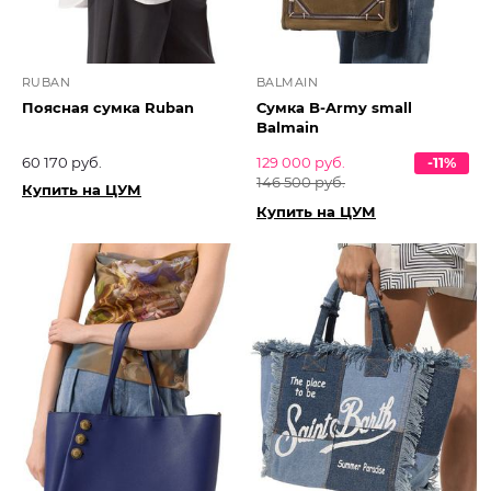
RUBAN
BALMAIN
Поясная сумка Ruban
Сумка B-Army small
Balmain
60 170 руб.
129 000 руб.
-11%
146 500 руб.
Купить на ЦУМ
Купить на ЦУМ