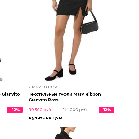
GIANVITO ROSSI
 Gianvito
Текстильные туфли Mary Ribbon
Gianvito Rossi
-12%
99 500 руб.
114 000 руб.
-12%
Купить на ЦУМ