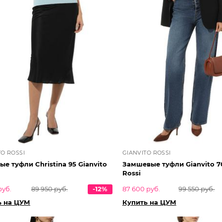
TO ROSSI
GIANVITO ROSSI
е туфли Christina 95 Gianvito
Замшевые туфли Gianvito 70
Rossi
руб.
89 950 руб.
-12%
87 600 руб.
99 550 руб.
ь на ЦУМ
Купить на ЦУМ