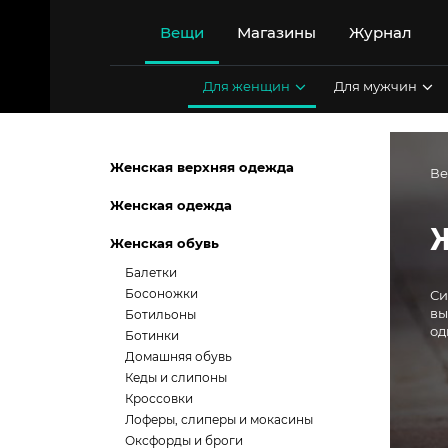
Перейти
к
Вещи
Магазины
Журнал
содержимому
Для женщин
Для мужчин
Женская верхняя одежда
В
Женская одежда
Женская обувь
Балетки
Босоножки
Си
вы
Ботильоны
од
Ботинки
Домашняя обувь
Кеды и слипоны
Кроссовки
Лоферы, слиперы и мокасины
Оксфорды и броги