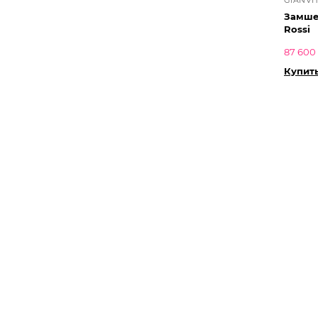
Замшев
Rossi
87 600
Купит