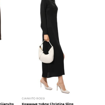
GIANVITO ROSSI
Gianvito
Кожаные туфли Christina Sling