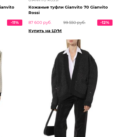
ianvito
Кожаные туфли Gianvito 70 Gianvito
Rossi
-11%
87 600 руб.
99 550 руб.
-12%
Купить на ЦУМ