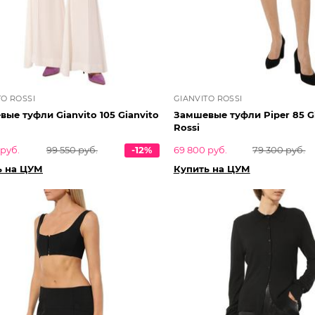
TO ROSSI
GIANVITO ROSSI
ые туфли Gianvito 105 Gianvito
Замшевые туфли Piper 85 G
Rossi
 руб.
99 550 руб.
-12%
69 800 руб.
79 300 руб.
ь на ЦУМ
Купить на ЦУМ