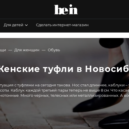
Для детей
Сделать интернет-магазин
ещи
Для женщин
Обувь
Женские туфли в Новосиб
туация с туфлями на сегодня такова. Нос стал длиннее, каблуки 
соты. Каблук каждой третьей пары теперь не выше 8 см. Что каса
нотонные. Много черных, телесных или металлизированных. А во