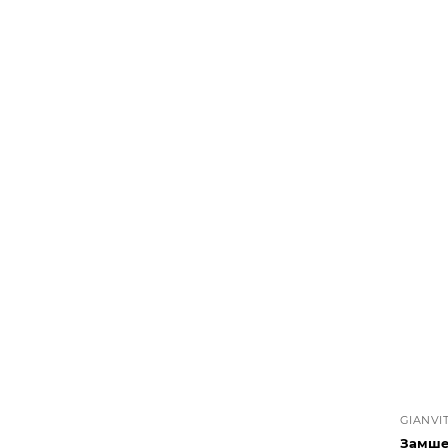
GIANVI
Замше