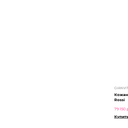
GIANVI
Кожаны
Rossi
79 150 
Купит