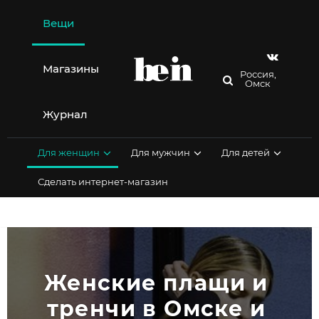
Перейти
к
Вещи
содержимому
Магазины
Россия,
Омск
Журнал
Для женщин
Для мужчин
Для детей
Сделать интернет-магазин
Женские плащи и 
тренчи в Омске и 