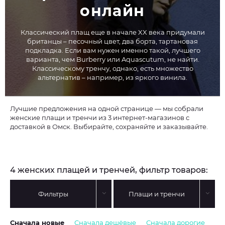
онлайн
Классический плащ еще в начале XX века придумали
британцы – песочный цвет, два борта, тартановая
подкладка. Если вам нужен именно такой, лучшего
варианта, чем Burberry или Aquascutum, не найти.
Классическому тренчу, однако, есть множество
альтернатив – например, из яркого винила.
Лучшие предложения на одной странице — мы собрали
женские плащи и тренчи из 3 интернет-магазинов с
доставкой в Омск. Выбирайте, сохраняйте и заказывайте.
4 женских плащей и тренчей, фильтр товаров:
Фильтры
Плащи и тренчи
Сначала новые
Сначала дешёвые
Сначала дорогие