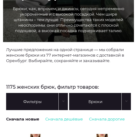
Брюки, как, впрочем, и джинсы, сегодня непременно
укороченные и с высокой посадкой. Чем шире
штанины – тем лучше. Преимущества таких моделей
неоспоримы: они отлично сочетаются с плоской
подошвой, а высокая посадка подчеркивает талию.
Лучшие предложения на одной странице — мы собрали
женские брюки из 77 интернет-магазинов с доставкой в
Оренбург. Выбирайте, сохраняйте и заказывайте.
1175 женских брюк, фильтр товаров:
Фильтры
Брюки
Сначала новые
Сначала дешёвые
Сначала дорогие