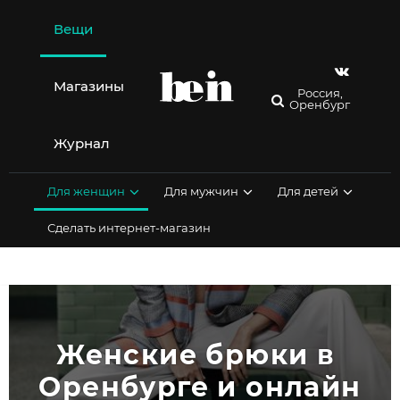
Перейти
к
Вещи
содержимому
Магазины
Россия,
Оренбург
Журнал
Для женщин
Для мужчин
Для детей
Сделать интернет-магазин
Женские брюки в 
Оренбурге и онлайн