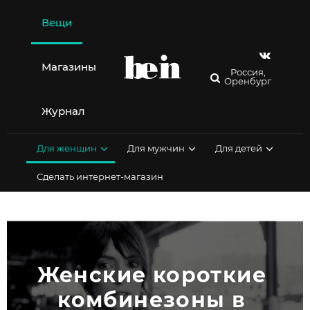
Перейти
к
Вещи
содержимому
Магазины
Россия,
Оренбург
Журнал
Для женщин
Для мужчин
Для детей
Сделать интернет-магазин
Женские короткие 
комбинезоны в 